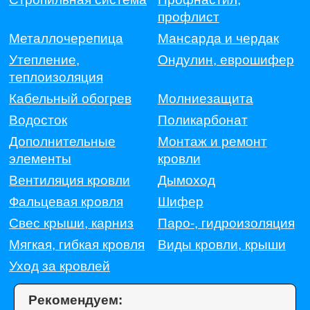
профлист
Металлочерепица
Мансарда и чердак
Утепление,
Ондулин, еврошифер
теплоизоляция
Кабельный обогрев
Молниезащита
Водосток
Поликарбонат
Дополнительные
Монтаж и ремонт
элементы
кровли
Вентиляция кровли
Дымоход
Фальцевая кровля
Шифер
Свес крыши, карниз
Паро-, гидроизоляция
Мягкая, гибкая кровля
Виды кровли, крыши
Уход за кровлей
Рекомендуем: