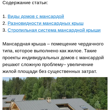
Содержание статьи:
1.
Виды домов с мансардой
2.
Разновидности мансардных крыш
3.
Стропильная система мансардной крыши
Мансардная крыша – помещение чердачного
типа, которое выполнено как жилое. Такие
проекты индивидуальных домов с мансардой
решают сложную проблему– увеличение
жилой площади без существенных затрат.