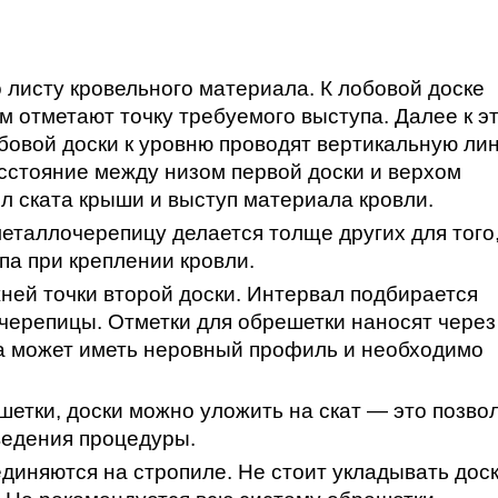
 листу кровельного материала. К лобовой доске
ом отметают точку требуемого выступа. Далее к э
обовой доски к уровню проводят вертикальную ли
сстояние между низом первой доски и верхом
ол ската крыши и выступ материала кровли.
еталлочерепицу делается толще других для того
па при креплении кровли.
ней точки второй доски. Интервал подбирается
ерепицы. Отметки для обрешетки наносят через
ска может иметь неровный профиль и необходимо
етки, доски можно уложить на скат — это позво
ведения процедуры.
диняются на стропиле. Не стоит укладывать дос