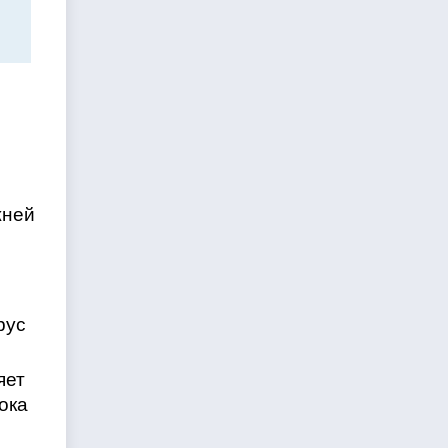
жней
рус
яет
ока