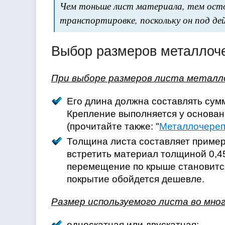
Чем тоньше лист материала, тем ост
транспортировке, поскольку он под де
Выбор размеров металлоч
При выборе размеров листа металл
Его длина должна составлять сумм
Крепление выполняется у основан
(прочитайте также: "
Металлочереп
Толщина листа составляет пример
встретить материал толщиной 0,45
перемещение по крыше становится
покрытие обойдется дешевле.
Размер используемого листа во мно
односкатная или двускатная;