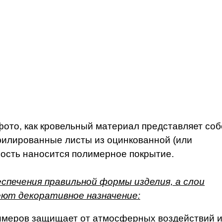
ото, как кровельный материал представляет соб
филированные листы из оцинкованной (или
ность наносится полимерное покрытие.
спечения правильной формы изделия, а слои
ют декоративное назначение:
лимеров защищает от атмосферных воздействий 