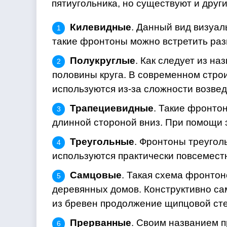
пятиугольника, но существуют и друг
Килевидные
. Данный вид визуал
такие фронтоны можно встретить разв
Полукруглые
. Как следует из н
половины круга. В современном стро
используются из-за сложности возвед
Трапециевидные
. Такие фронто
длинной стороной вниз. При помощи
Треугольные
. Фронтоны треуго
используются практически повсемест
Самцовые
. Такая схема фронтон
деревянных домов. Конструктивно с
из бревен продолжение щипцовой ст
Прерванные
. Своим названием