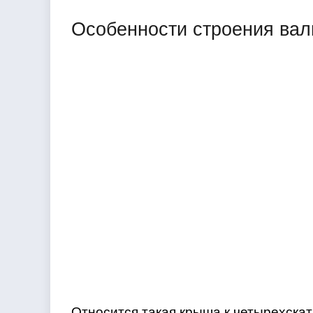
Особенности строения ва
Относится такая крыша к четырехска