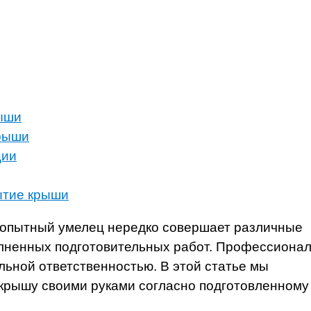
ыши
крыши
ции
рытие крыши
опытный умелец нередко совершает различные
олненных подготовительных работ. Профессиона
альной ответственностью. В этой статье мы
 крышу своими руками согласно подготовленному