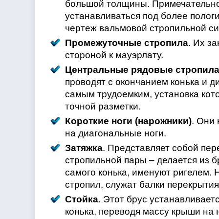
большой толщины. Примечательно
устанавливаться под более полог
чертеж вальмовой стропильной с
Промежуточные стропила
. Их з
стороной к мауэрлату.
Центральные рядовые стропил
проводят с окончанием конька и 
самым трудоемким, установка кот
точной разметки.
Короткие ноги (нарожники)
. Они
на диагональные ноги.
Затяжка
. Представляет собой пе
стропильной пары – делается из б
самого конька, именуют ригелем. 
стропил, служат балки перекрытия
Стойка
. Этот брус устанавливает
конька, переводя массу крыши на