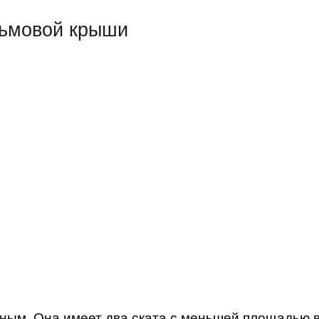
льмовой крыши
тным. Она имеет два ската с меньшей площадью 