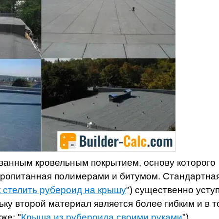
ванным кровельным покрытием, основу которого
 пропитанная полимерами и битумом. Стандартна
к стелить рубероид на крышу
") существенно усту
ьку второй материал является более гибким и в т
же: "
Крыша из рубероида своими руками
").