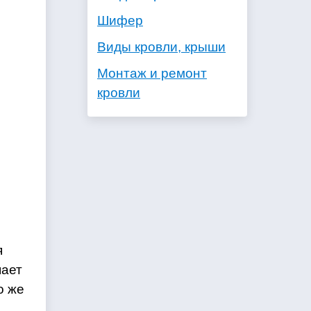
Шифер
Виды кровли, крыши
Монтаж и ремонт
кровли
я
пает
о же