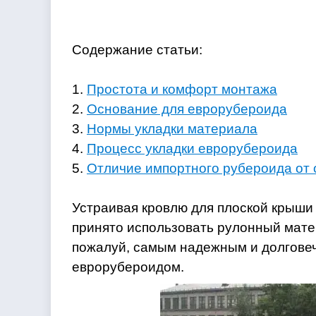
Содержание статьи:
1.
Простота и комфорт монтажа
2.
Основание для еврорубероида
3.
Нормы укладки материала
4.
Процесс укладки еврорубероида
5.
Отличие импортного рубероида от 
Устраивая кровлю для плоской крыш
принято использовать рулонный матер
пожалуй, самым надежным и долгове
еврорубероидом.