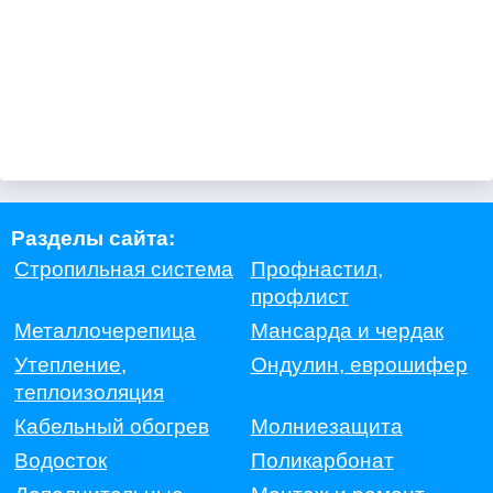
Разделы сайта:
Стропильная система
Профнастил,
профлист
Металлочерепица
Мансарда и чердак
Утепление,
Ондулин, еврошифер
теплоизоляция
Кабельный обогрев
Молниезащита
Водосток
Поликарбонат