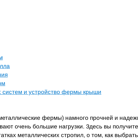
м
алла
ния
рм
х систем и устройство фермы крыши
металлические фермы) намного прочней и надеж
вают очень большие нагрузки. Здесь вы получит
тках металлических стропил, о том, как выбрать