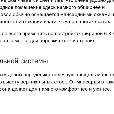
не скапливается снег и лед, что очень удобно дл
ардное помещение здесь намного обширнее и
ровли обычно оснащается мансардными окнами: 
ны от затеканий влаги, чем на пологих скатах.
ее всего применять на постройках шириной 6-8 
на земле, а для обрезки стоек и стропил
ильной системы
рвым делом определяют полезную площадь манса
ю высоту вертикальных стоек. От мансарды в так
ак она делает дом намного комфортнее и уютнее.