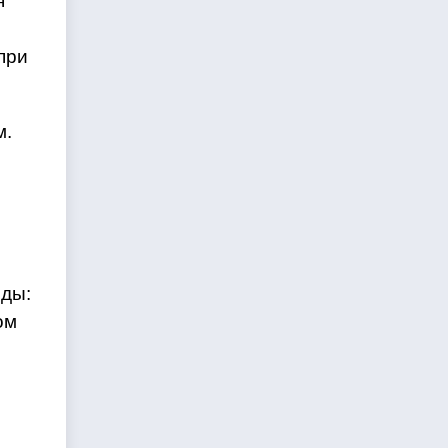
я
при
м.
рды:
ом