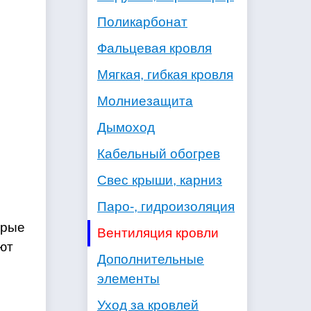
Поликарбонат
Фальцевая кровля
Мягкая, гибкая кровля
Молниезащита
Дымоход
Кабельный обогрев
Свес крыши, карниз
Паро-, гидроизоляция
орые
Вентиляция кровли
ют
Дополнительные
ы
элементы
Уход за кровлей