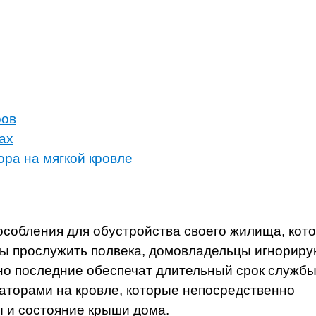
ров
ах
ора на мягкой кровле
особления для обустройства своего жилища, кот
ы прослужить полвека, домовладельцы игнориру
но последние обеспечат длительный срок служб
эраторами на кровле, которые непосредственно
 и состояние крыши дома.